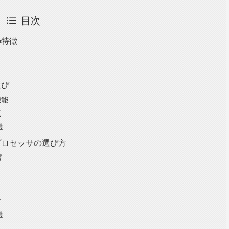
目次
の特徴
ィ
選び
機能
点
選
プロセッサの選び方
響
方
選