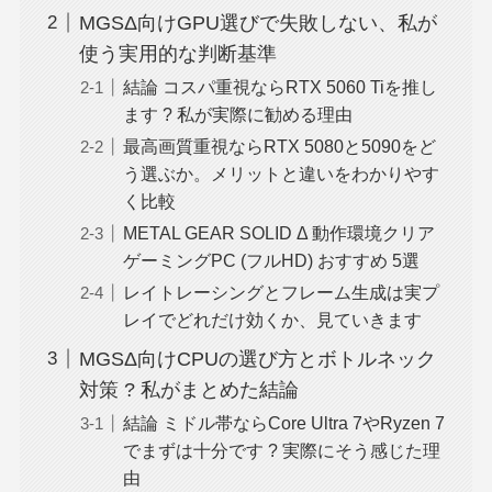
MGSΔ向けGPU選びで失敗しない、私が
使う実用的な判断基準
結論 コスパ重視ならRTX 5060 Tiを推し
ます ? 私が実際に勧める理由
最高画質重視ならRTX 5080と5090をど
う選ぶか。メリットと違いをわかりやす
く比較
METAL GEAR SOLID Δ 動作環境クリア
ゲーミングPC (フルHD) おすすめ 5選
レイトレーシングとフレーム生成は実プ
レイでどれだけ効くか、見ていきます
MGSΔ向けCPUの選び方とボトルネック
対策 ? 私がまとめた結論
結論 ミドル帯ならCore Ultra 7やRyzen 7
でまずは十分です ? 実際にそう感じた理
由