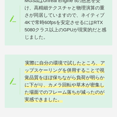
MGSΔはUnreal Engine 5の恩恵を受
け、高精細テクスチャと物理演算の重
さが同居していますので、ネイティブ
4Kで常時60fpsを安定させるにはRTX
5080クラス以上のGPUが現実的だと感
じました。
実際に自分の環境で試したところ、ア
ップスケーリングを併用することで視
覚品質をほぼ保ちながら負荷が明らか
に下がり、カメラ回転や草木が密集し
た場面でのフレーム落ちが減ったのが
実感できました。