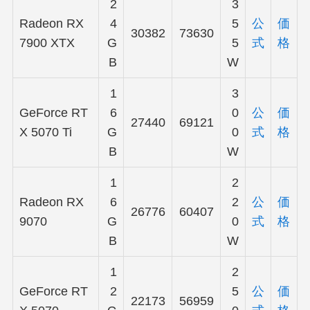
2
3
Radeon RX
4
5
公
価
30382
73630
7900 XTX
G
5
式
格
B
W
1
3
GeForce RT
6
0
公
価
27440
69121
X 5070 Ti
G
0
式
格
B
W
1
2
Radeon RX
6
2
公
価
26776
60407
9070
G
0
式
格
B
W
1
2
GeForce RT
2
5
公
価
22173
56959