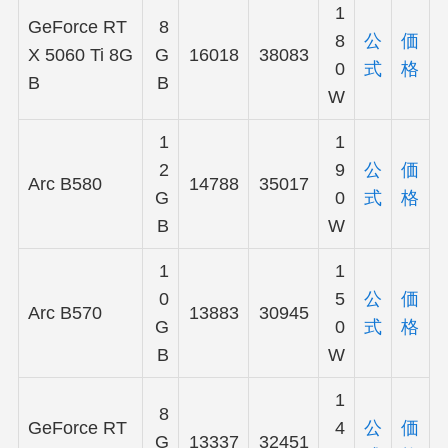
1
GeForce RT
8
8
公
価
X 5060 Ti 8G
G
16018
38083
0
式
格
B
B
W
1
1
2
9
公
価
Arc B580
14788
35017
G
0
式
格
B
W
1
1
0
5
公
価
Arc B570
13883
30945
G
0
式
格
B
W
1
8
GeForce RT
4
公
価
G
13337
32451