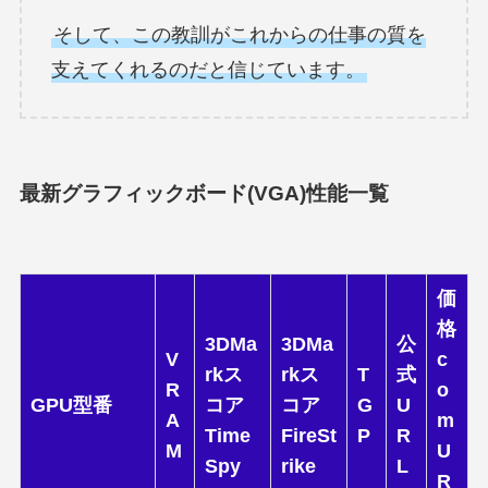
そして、この教訓がこれからの仕事の質を
支えてくれるのだと信じています。
最新グラフィックボード(VGA)性能一覧
価
格
3DMa
3DMa
公
V
c
rkス
rkス
T
式
R
o
GPU型番
コア
コア
G
U
A
m
Time
FireSt
P
R
M
U
Spy
rike
L
R