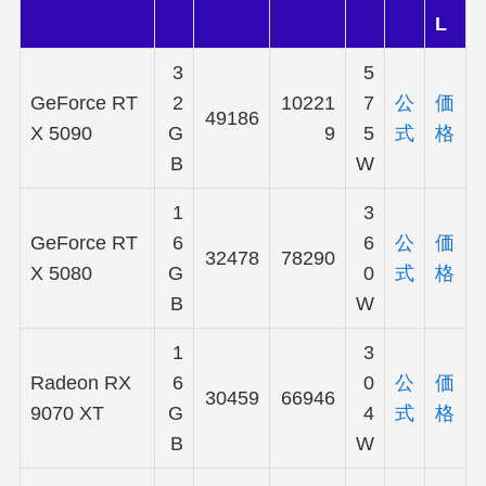
L
3
5
GeForce RT
2
10221
7
公
価
49186
X 5090
G
9
5
式
格
B
W
1
3
GeForce RT
6
6
公
価
32478
78290
X 5080
G
0
式
格
B
W
1
3
Radeon RX
6
0
公
価
30459
66946
9070 XT
G
4
式
格
B
W