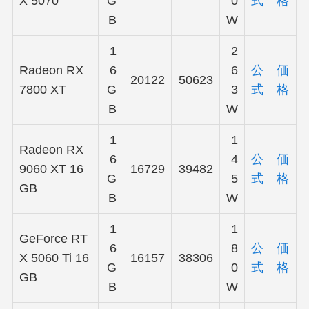
X 5070
G
0
式
格
B
W
1
2
Radeon RX
6
6
公
価
20122
50623
7800 XT
G
3
式
格
B
W
1
1
Radeon RX
6
4
公
価
9060 XT 16
16729
39482
G
5
式
格
GB
B
W
1
1
GeForce RT
6
8
公
価
X 5060 Ti 16
16157
38306
G
0
式
格
GB
B
W