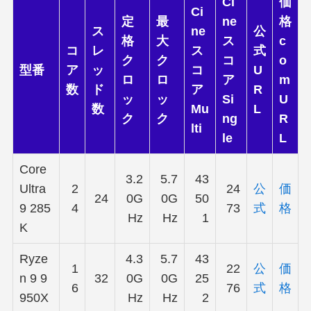
Ci
価
Ci
定
最
ne
格
ス
ne
公
格
大
ス
c
コ
レ
ス
式
ク
ク
コ
o
型番
ア
ッ
コ
U
ロ
ロ
ア
m
数
ド
ア
R
ッ
ッ
Si
U
数
Mu
L
ク
ク
ng
R
lti
le
L
Core
3.2
5.7
43
Ultra
2
24
公
価
24
0G
0G
50
9 285
4
73
式
格
Hz
Hz
1
K
Ryze
4.3
5.7
43
1
22
公
価
n 9 9
32
0G
0G
25
6
76
式
格
950X
Hz
Hz
2