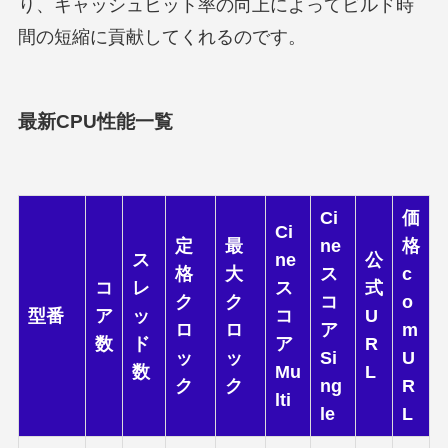
り、キャッシュヒット率の向上によってビルド時
間の短縮に貢献してくれるのです。
最新CPU性能一覧
Ci
価
Ci
定
最
ne
格
ス
ne
公
格
大
ス
c
コ
レ
ス
式
ク
ク
コ
o
型番
ア
ッ
コ
U
ロ
ロ
ア
m
数
ド
ア
R
ッ
ッ
Si
U
数
Mu
L
ク
ク
ng
R
lti
le
L