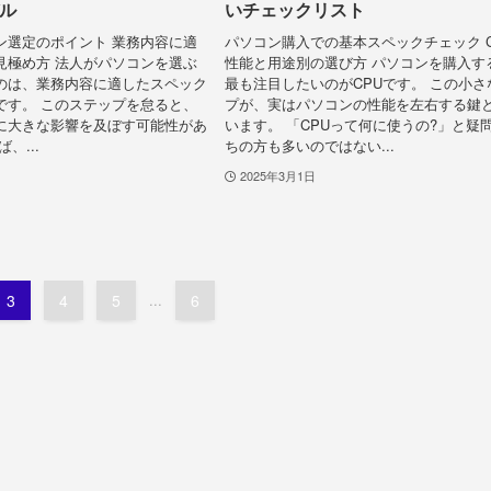
ル
いチェックリスト
ン選定のポイント 業務内容に適
パソコン購入での基本スペックチェック C
見極め方 法人がパソコンを選ぶ
性能と用途別の選び方 パソコンを購入す
のは、業務内容に適したスペック
最も注目したいのがCPUです。 この小さ
です。 このステップを怠ると、
プが、実はパソコンの性能を左右する鍵
に大きな影響を及ぼす可能性があ
います。 「CPUって何に使うの?」と疑
、...
ちの方も多いのではない...
2025年3月1日
3
4
5
...
6