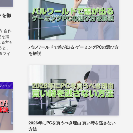
さを徹
う 自作
足を踏
れる方も
パルワールドで差が出る ゲーミングPCの選び方
うと、
を解説
タマイ
パソコン
2026年にPCを買うべき理由 買い時を逃さない
方法