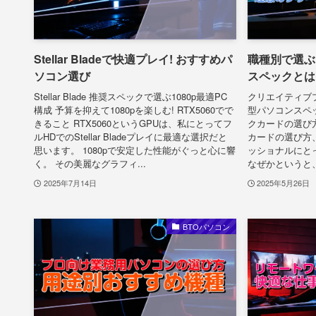
Stellar Bladeで快適プレイ! おすすめパ
職種別で選ぶ
ソコン選び
スペックとは
Stellar Blade 推奨スペックで選ぶ1080p最適PC
クリエイティブ
構成 予算を抑えて1080pを楽しむ! RTX5060でで
型パソコンスペ
きること RTX5060というGPUは、私にとってフ
クカードの選び
ルHDでのStellar Bladeプレイに最適な選択だと
カードの選び方
思います。 1080pで安定した性能がぐっと心に響
ッショナルにと
く。 その美麗なグラフィ...
なぜかというと、こ
2025年7月14日
2025年5月26日
BTOパソコン