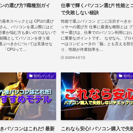
ンの選び方?職種別ガイ
仕事で輝くパソコン選び! 性能と
で失敗しない秘訣
基本スペックとは CPUの選び
性能で選ぶパソコン どこに注目すべきか
皆さん、パソコンを選ぶ際にはど
ッサーの選び方 仕事に最適な種類とは 
必要か悩む方も多いのではないで
サー選びは、仕事でのパソコン利用にお
に副職としてパソコンを使う場
に重要なポイントです。 なぜなら、プロ
を選ぶべきかについては見逃せな
ーはコンピュータの「脳」とも言える部
「CPUって...
り、性能が作業効率を...
2025年4月7日
BTOパソコン
BTO
きパソコンはこれだ! 最新
これなら安心! パソコン購入で失