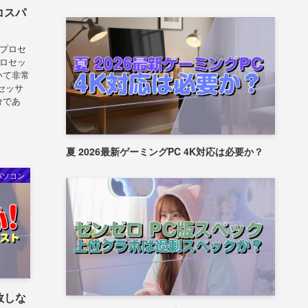
コスパ
 プロセ
プロセッ
いて非常
セッサ
分であ
夏 2026最新ゲーミングPC 4K対応は必要か？
パソコン
敗しな