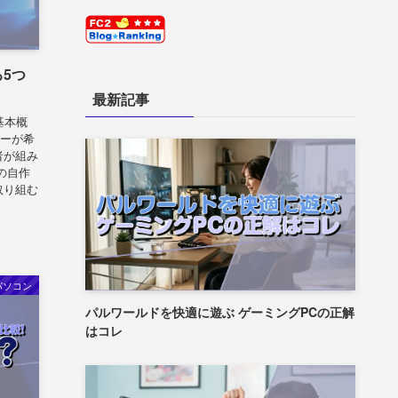
5つ
最新記事
基本概
ザーが希
者が組み
の自作
取り組む
パソコン
パルワールドを快適に遊ぶ ゲーミングPCの正解
はコレ