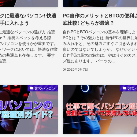
クに最適なパソコン! 快適
PC自作のメリットとBTOの便利
手に入れよう
底比較! どちらが最適？
に最適なパソコンの選び方 推奨
自作PCとBTOパソコンの基本を理解しよ
か？ 推奨スペックを考える際、
PCとは？その魅力とは 自作PCの世界に
でパソコンを使うかが重要です。
み入れると、その魅力にすぐに引き込ま
トワークにおいては、快適な作業
多いのではないでしょうか。 なぜかとい
めの共通点も存在します。 要す
自作PCの最大の魅力は、やはりそのカス
...
ズ性にあります。 パーツの...
2025年5月7日
BTOパソコン
BTO