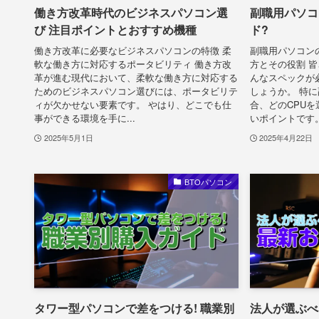
働き方改革時代のビジネスパソコン選
副職用パソコ
び 注目ポイントとおすすめ機種
ド?
働き方改革に必要なビジネスパソコンの特徴 柔
副職用パソコンの
軟な働き方に対応するポータビリティ 働き方改
方とその役割 
革が進む現代において、柔軟な働き方に対応する
んなスペックが
ためのビジネスパソコン選びには、ポータビリテ
しょうか。 特
ィが欠かせない要素です。 やはり、どこでも仕
合、どのCPU
事ができる環境を手に...
いポイントです。 
2025年5月1日
2025年4月22日
BTOパソコン
タワー型パソコンで差をつける! 職業別
法人が選ぶべ