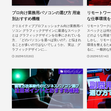
プロ向け業務用パソコンの選び方 用途
リモートワー
別おすすめ機種
な仕事環境を
クリエイティブプロフェッショナル向け業務用パ
リモートワーク
ソコン グラフィックデザインに最適なスペック
スペックとは何
とは グラフィックデザインを仕事にされている
どのような用途
方、「どのパソコンを選べば良いの?」と悩まれ
しかし、リモー
ることが多いのではないでしょうか。 実は、グ
環境を整えるた
ラフィックデザインに...
るに、一般的な推奨
2025年5月20日
2025年5月14日
BTOパソコン